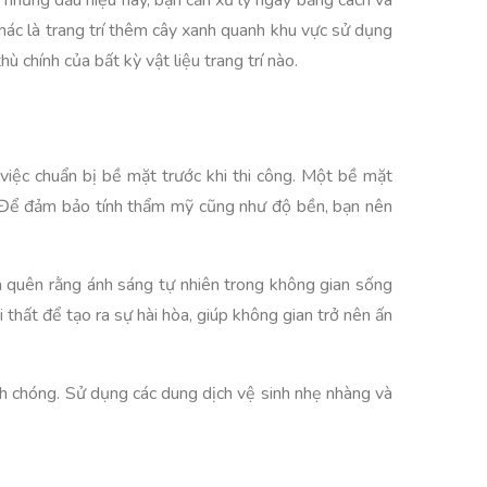
y những dấu hiệu này, bạn cần xử lý ngay bằng cách vá
hác là trang trí thêm cây xanh quanh khu vực sử dụng
 chính của bất kỳ vật liệu trang trí nào.
việc chuẩn bị bề mặt trước khi thi công. Một bề mặt
n. Để đảm bảo tính thẩm mỹ cũng như độ bền, bạn nên
à quên rằng ánh sáng tự nhiên trong không gian sống
thất để tạo ra sự hài hòa, giúp không gian trở nên ấn
nh chóng. Sử dụng các dung dịch vệ sinh nhẹ nhàng và