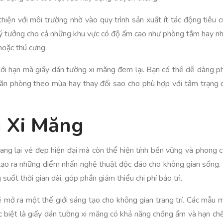
thiện với môi trường nhờ vào quy trình sản xuất ít tác động tiêu
lý tưởng cho cả những khu vực có độ ẩm cao như phòng tắm hay nhà
hoặc thú cưng.
giới hạn mà giấy dán tường xi măng đem lại. Bạn có thể dễ dàng p
ăn phòng theo mùa hay thay đổi sao cho phù hợp với tâm trạng củ
g Xi Măng
ang lại vẻ đẹp hiện đại mà còn thể hiện tính bền vững và phong 
i, tạo ra những điểm nhấn nghệ thuật độc đáo cho không gian sốn
uốt thời gian dài, góp phần giảm thiểu chi phí bảo trì.
ẽ mở ra một thế giới sáng tạo cho không gian trang trí. Các mẫu
đặc biệt là giấy dán tường xi măng có khả năng chống ẩm và hạn c