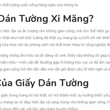
ao chất lượng cuộc sống hàng ngày của chúng ta.
 Dán Tường Xi Măng?
 hiện đại và ấn tượng cho không gian sống, mà còn thể hiện gu
n thật như một bức tường đá thật sự, mang lại sự kết nối với thiên 
g hòa nhịp với các phong cách nội thất khác nhau từ công nghiệp đế
h năng chống ẩm mốc và dễ dàng vệ sinh. Điều này không chỉ giúp 
ủa nấm mốc—một vấn đề thường gặp ở những khu vực có độ ẩm cao.
 gian sống trở nên độc đáo mà vẫn giữ được yếu tố tiện nghi và a
Của Giấy Dán Tường
iản trong trang trí nội thất; nó trở thành một xu hướng thiết yếu,
ày mang lại vẻ đẹp hiện đại và sang trọng cho không gian sống. M
ử dụng đến các vật liệu xây dựng truyền thống.