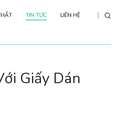
THẤT
TIN TỨC
LIÊN HỆ
Với Giấy Dán