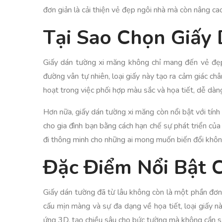
đơn giản là cải thiện vẻ đẹp ngôi nhà mà còn nâng c
Tại Sao Chọn Giấy
Giấy dán tường xi măng không chỉ mang đến vẻ đẹp
đường vân tự nhiên, loại giấy này tạo ra cảm giác châ
hoạt trong việc phối hợp màu sắc và họa tiết, dễ dàn
Hơn nữa, giấy dán tường xi măng còn nổi bật với tín
cho gia đình bạn bằng cách hạn chế sự phát triển c
đi thông minh cho những ai mong muốn biến đổi không
Đặc Điểm Nổi Bật 
Giấy dán tường đã từ lâu không còn là một phần đơn g
cấu mịn màng và sự đa dạng về họa tiết, loại giấy n
ứng 3D, tạo chiều sâu cho bức tường mà không cần s