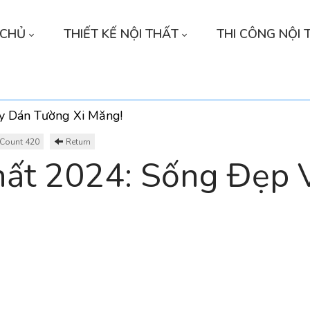
 CHỦ
THIẾT KẾ NỘI THẤT
THI CÔNG NỘI 
y Dán Tường Xi Măng!
Count 420
Return
ất 2024: Sống Đẹp 