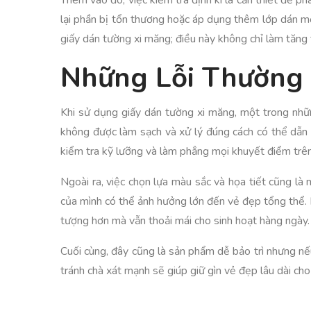
Thêm vào đó, việc kiểm tra định kì là cần thiết để p
lại phần bị tổn thương hoặc áp dụng thêm lớp dán mớ
giấy dán tường xi măng; điều này không chỉ làm tăng t
Những Lỗi Thường
Khi sử dụng giấy dán tường xi măng, một trong nhữn
không được làm sạch và xử lý đúng cách có thể dẫn 
kiểm tra kỹ lưỡng và làm phẳng mọi khuyết điểm trê
Ngoài ra, việc chọn lựa màu sắc và họa tiết cũng l
của mình có thể ảnh hưởng lớn đến vẻ đẹp tổng thể. H
tượng hơn mà vẫn thoải mái cho sinh hoạt hàng ngày.
Cuối cùng, đây cũng là sản phẩm dễ bảo trì nhưng nế
tránh chà xát mạnh sẽ giúp giữ gìn vẻ đẹp lâu dài cho