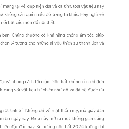
ang lại vẻ đẹp hiện đại và cá tính, loại vật liệu này
à không cần quá nhiều đồ trang trí khác. Hãy nghĩ về
nổi bật các món đồ nội thất.
a bạn. Chúng thường có khả năng chống ẩm tốt, giúp
họn lý tưởng cho những ai yêu thích sự thanh lịch và
i và phong cách tối giản. Nội thất không còn chỉ đơn
h cùng với vật liệu tự nhiên như gỗ và đá sẽ được ưu
 rất tinh tế. Không chỉ về mặt thẩm mỹ, mà giấy dán
ận rộn ngày nay. Điều này mở ra một không gian sáng
ất liệu độc đáo này. Xu hướng nội thất 2024 không chỉ