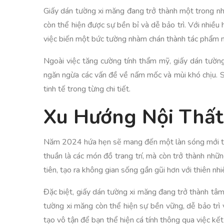
Giấy dán tường xi măng đang trở thành một trong nhữn
còn thể hiện được sự bền bỉ và dễ bảo trì. Với nhiề
việc biến một bức tường nhàm chán thành tác phẩm ng
Ngoài việc tăng cường tính thẩm mỹ, giấy dán tườn
ngăn ngừa các vấn đề về nấm mốc và mùi khó chịu. Sự
tinh tế trong từng chi tiết.
Xu Hướng Nội Thấ
Năm 2024 hứa hẹn sẽ mang đến một làn sóng mới trong
thuần là các món đồ trang trí, mà còn trở thành nhữ
tiên, tạo ra không gian sống gần gũi hơn với thiên nhi
Đặc biệt, giấy dán tường xi măng đang trở thành tâ
tường xi măng còn thể hiện sự bền vững, dễ bảo trì
tạo vô tận để bạn thể hiện cá tính thông qua việc kế