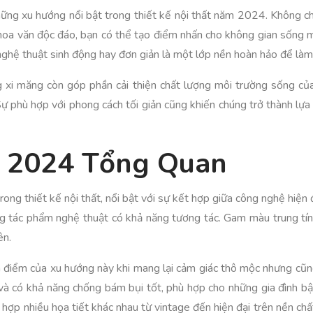
g xu hướng nổi bật trong thiết kế nội thất năm 2024. Không chỉ m
u hoa văn độc đáo, bạn có thể tạo điểm nhấn cho không gian sống m
hệ thuật sinh động hay đơn giản là một lớp nền hoàn hảo để làm 
g xi măng còn góp phần cải thiện chất lượng môi trường sống củ
 phù hợp với phong cách tối giản cũng khiến chúng trở thành lựa c
t 2024 Tổng Quan
 thiết kế nội thất, nổi bật với sự kết hợp giữa công nghệ hiện đạ
ng tác phẩm nghệ thuật có khả năng tương tác. Gam màu trung tín
ên.
m điểm của xu hướng này khi mang lại cảm giác thô mộc nhưng cũng
 và có khả năng chống bám bụi tốt, phù hợp cho những gia đình b
t hợp nhiều họa tiết khác nhau từ vintage đến hiện đại trên nền ch