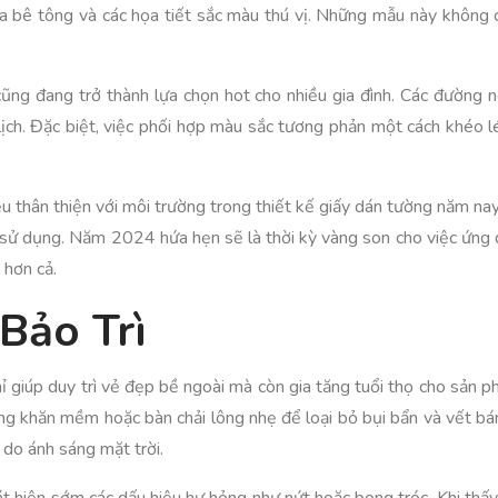
 bê tông và các họa tiết sắc màu thú vị. Những mẫu này không c
 cũng đang trở thành lựa chọn hot cho nhiều gia đình. Các đường 
ịch. Đặc biệt, việc phối hợp màu sắc tương phản một cách khéo l
u thân thiện với môi trường trong thiết kế giấy dán tường năm na
i sử dụng. Năm 2024 hứa hẹn sẽ là thời kỳ vàng son cho việc ứng d
 hơn cả.
Bảo Trì
 giúp duy trì vẻ đẹp bề ngoài mà còn gia tăng tuổi thọ cho sản p
dùng khăn mềm hoặc bàn chải lông nhẹ để loại bỏ bụi bẩn và vết b
do ánh sáng mặt trời.