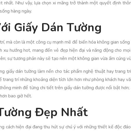
t nhất. Như vậy, lựa chọn xi măng trở thành một quyết định thô
c sống hàng ngày.
Với Giấy Dán Tường
g trí, mà còn là một công cụ mạnh mẽ để biến hóa không gian sốn
nh xu hướng hot, mang đến vẻ đẹp hiện đại và năng động cho mọi 
nhiên; sự tương phản này sẽ tạo nên một không gian vừa ấm cúng v
ng giấy dán tường làm nền cho tác phẩm nghệ thuật hay trang trí
trang trí những khoảng diện tích lớn hơn như phòng khách hay văn
hông minh để từng chi tiết trên giấy dán tường được nổi bật hơn;
hơn bao giờ hết.
 Tường Đẹp Nhất
cách hiện đại đang thu hút sự chú ý với những thiết kế độc đáo v