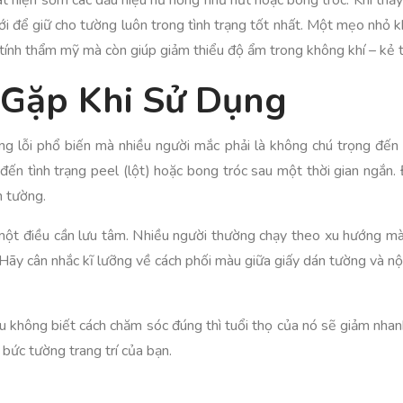
hát hiện sớm các dấu hiệu hư hỏng như nứt hoặc bong tróc. Khi thấ
i để giữ cho tường luôn trong tình trạng tốt nhất. Một mẹo nhỏ k
ính thẩm mỹ mà còn giúp giảm thiểu độ ẩm trong không khí – kẻ thù
 Gặp Khi Sử Dụng
g lỗi phổ biến mà nhiều người mắc phải là không chú trọng đến 
đến tình trạng peel (lột) hoặc bong tróc sau một thời gian ngắ
n tường.
à một điều cần lưu tâm. Nhiều người thường chạy theo xu hướng m
ãy cân nhắc kĩ lưỡng về cách phối màu giữa giấy dán tường và nội 
u không biết cách chăm sóc đúng thì tuổi thọ của nó sẽ giảm nha
 bức tường trang trí của bạn.