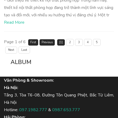
- Giới thiệu về thiết kế nội thất phòng họp Trong năm nay,
thiết kế nội thất phòng họp đang trở thành một lĩnh vực sáng
tạo và đổi mới, với nhiều xu hướng thú vị đáng chú ý. Một tr
Read More
Page 1 of 6
First
Previous
[1]
2
3
4
5
Next
Last
ALBUM
Văn Phòng & Showroom:
Hà Nội:
Tầng 3, Tòa T6-08, Đường Tôn Quang Phiệt, Bắc Từ Liêm,
Hà Nội
Hotline:
097.1982.777
&
0987.653.777
Hải Phòng: