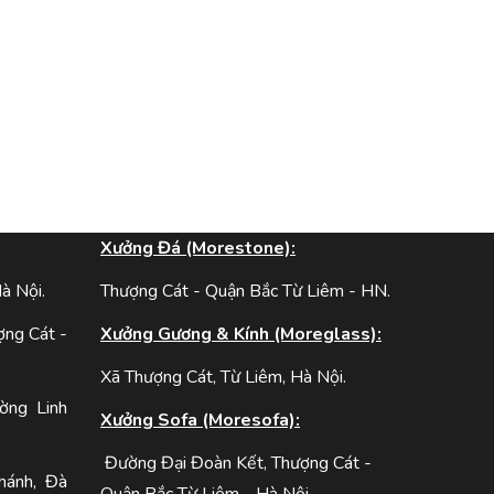
:
Xưởng Đá (Morestone):
à Nội.
Thượng Cát - Quận Bắc Từ Liêm - HN.
ợng Cát -
Xưởng Gương & Kính (Moreglass):
Xã Thượng Cát, Từ Liêm, Hà Nội.
ờng Linh
Xưởng Sofa (Moresofa):
Đường Đại Đoàn Kết, Thượng Cát -
hánh, Đà