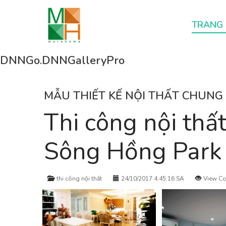
TRANG
DNNGo.DNNGalleryPro
MẪU THIẾT KẾ NỘI THẤT CHUNG 
Thi công nội thấ
Sông Hồng Park
thi công nội thất
24/10/2017 4:45:16 SA
View Co