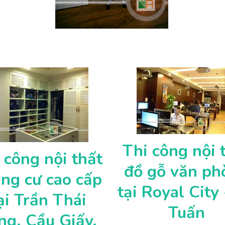
Thi công nội 
 công nội thất
đồ gỗ văn ph
ng cư cao cấp
tại Royal City
ại Trần Thái
Tuấn
ng, Cầu Giấy,