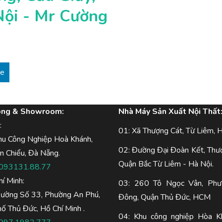
Nội - Mr Cường
re
òng & Showroom:
Nhà Máy Sản Xuất Nội Thất
:
01: Xã Thượng Cát, Từ Liêm, H
hu Công Nghiệp Hoà Khánh,
02: Đường Đại Đoàn Kết, Thư
n Chiểu, Đà Nẵng.
Quận Bắc Từ Liêm - Hà Nội.
093131.88.77
hí Minh:
03: 260 Tô Ngọc Vân, Phư
Đường Số 33, Phường An Phú,
Đông, Quận Thủ Đức, HCM
ố Thủ Đức, Hồ Chí Minh .
04: Khu công nghiệp Hòa K