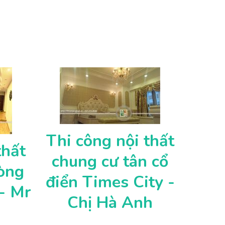
Thi công nội thất
thất
chung cư tân cổ
òng
điển Times City -
 - Mr
Chị Hà Anh