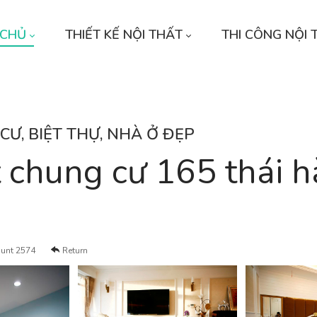
 CHỦ
THIẾT KẾ NỘI THẤT
THI CÔNG NỘI 
CƯ, BIỆT THỰ, NHÀ Ở ĐẸP
t chung cư 165 thái h
unt 2574
Return