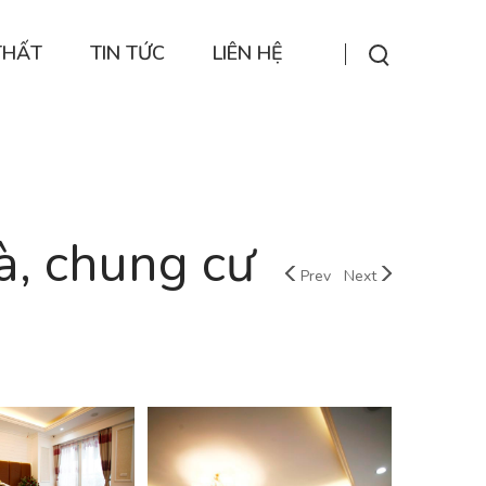
THẤT
TIN TỨC
LIÊN HỆ
à, chung cư
Prev
Next