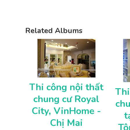
Related Albums
Thi công nội thất
Thi
chung cư Royal
chu
City, VinHome -
t
Chị Mai
Tô