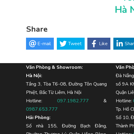
Hà 
Share
E-mail
Tweet
Like
Sha
Văn Phòng & Showroom:
Văn Ph
Hà Nội:
Đà Nẵng
Tầng 3, Tòa T6-08, Đường Tôn Quang
số 9A K
Phiệt, Bắc Từ Liêm, Hà Nội
Quận Liê
Hotline:
097.1982.777
&
Hotline:
0987.653.777
Tp. Hồ C
Hải Phòng:
Số 10, 
Số nhà 155, Đường Bạch Đằng,
Thành Ph