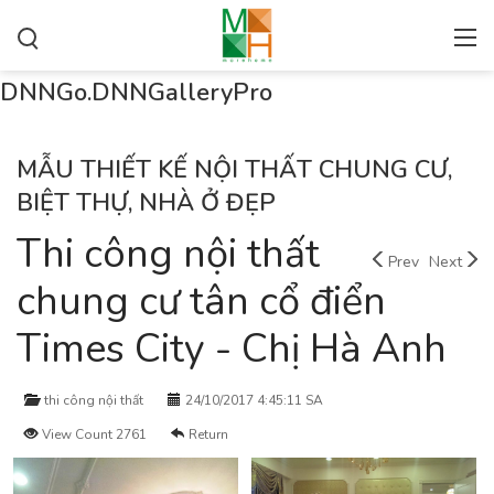
DNNGo.DNNGalleryPro
MẪU THIẾT KẾ NỘI THẤT CHUNG CƯ,
BIỆT THỰ, NHÀ Ở ĐẸP
Thi công nội thất
Prev
Next
chung cư tân cổ điển
Times City - Chị Hà Anh
thi công nội thất
24/10/2017 4:45:11 SA
View Count 2761
Return