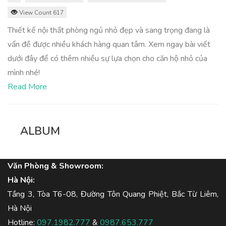
View Count 617
Thiết kế nội thất phòng ngủ nhỏ đẹp và sang trọng đang là
vấn đề được nhiều khách hàng quan tâm. Xem ngay bài viết
dưới đây để có thêm nhiều sự lựa chọn cho căn hộ nhỏ của
mình nhé!
Read More
ALBUM
Văn Phòng & Showroom:
Hà Nội:
Tầng 3, Tòa T6-08, Đường Tôn Quang Phiệt, Bắc Từ Liêm,
Hà Nội
Hotline:
097.1982.777
&
0987.653.777