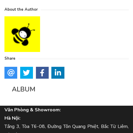
About the Author
Share
ALBUM
Văn Phòng & Showroom:
Hà Nội:
Tầng 3, Tòa T6-08, Đường Tôn Quang Phiệt, Bắc Từ Liêm,